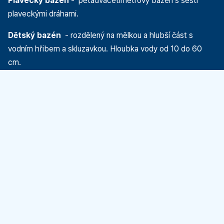
Plavecký bazén
- pětadvacetimetrový bazén s šesti
plaveckými dráhami.
Dětský bazén
- rozdělený na mělkou a hlubší část s
vodním hřibem a skluzavkou. Hloubka vody od 10 do 60
cm.
Zjistěte více